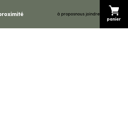
proximité
à propos
nous joindre
panier