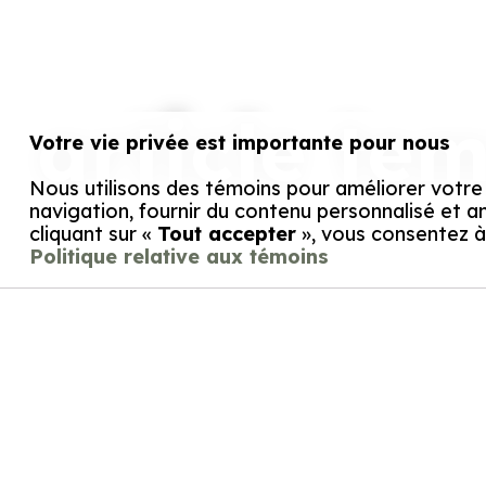
article te
Votre vie privée est importante pour nous
Nous utilisons des témoins pour améliorer votre
navigation, fournir du contenu personnalisé et an
cliquant sur «
Tout accepter
», vous consentez à 
Politique relative aux témoins
Personnalisez vos préférences pour les témoins
Nous utilisons des témoins pour vous aider à navigue
témoins sous chaque catégorie de consentement ci-de
Nam sem risus, sollicitudin id egestas pharetra,
indispensables pour activer les fonctionnalités de ba
ce site Internet et à stocker vos préférences. Ces 
nulla, id varius nunc. Sed dui purus, faucibus e