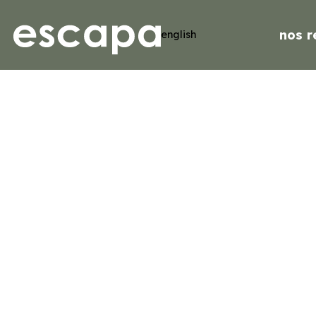
nos r
english