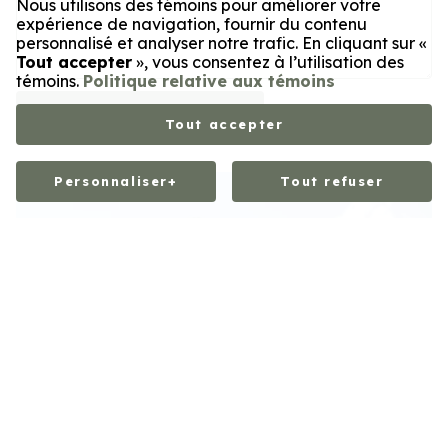
Nous utilisons des témoins pour améliorer votre
expérience de navigation, fournir du contenu
personnalisé et analyser notre trafic. En cliquant sur «
Tout accepter
», vous consentez à l’utilisation des
témoins.
Politique relative aux témoins
Ajouter au panier
Tout accepter
Personnaliser
+
Tout refuser
Personnalisez vos préférences pour les témoins
Nous utilisons des témoins pour vous aider à naviguer
efficacement et à exécuter certaines fonctions. Vous
trouverez des informations détaillées sur tous les témoins
sous chaque catégorie de consentement ci-dessous. Les
témoins classés comme « nécessaires » sont stockés sur
votre navigateur, car ils sont indispensables pour activer
les fonctionnalités de base du site. Nous utilisons